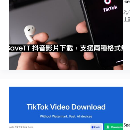
S
為
上
S