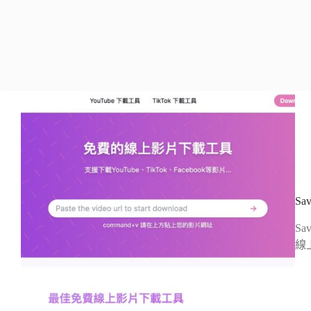
S
S
線