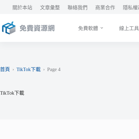
跳
關於本站
文章彙整
聯絡我們
商業合作
隱私權
至
主
要
免費軟體
線上工具
內
容
首頁
›
TikTok下載
›
Page 4
TikTok下載