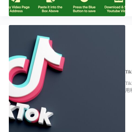
T
T
用