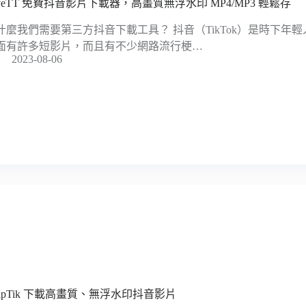
aveTT 免費抖音影片下載器，高畫質無浮水印 MP4/MP3 輕鬆存
什麼我們需要第三方抖音下載工具？ 抖音（TikTok）是時下年
面有許多短影片，而且有不少網路流行梗…
2023-08-06
napTik 下載高畫質、無浮水印抖音影片