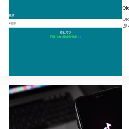
Ql
Q
即