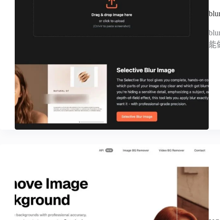
b
b
能