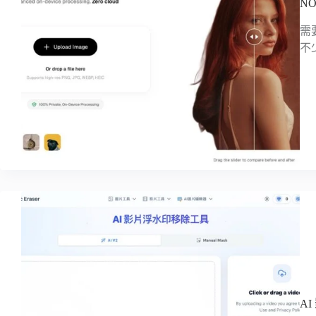
N
需
不
AI