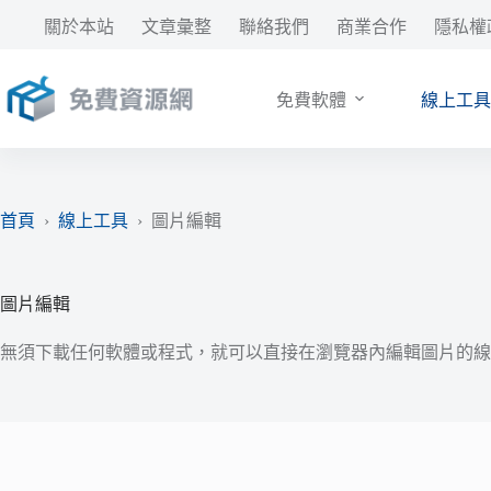
跳
關於本站
文章彙整
聯絡我們
商業合作
隱私權
至
主
要
免費軟體
線上工具
內
容
首頁
›
線上工具
›
圖片編輯
圖片編輯
無須下載任何軟體或程式，就可以直接在瀏覽器內編輯圖片的線