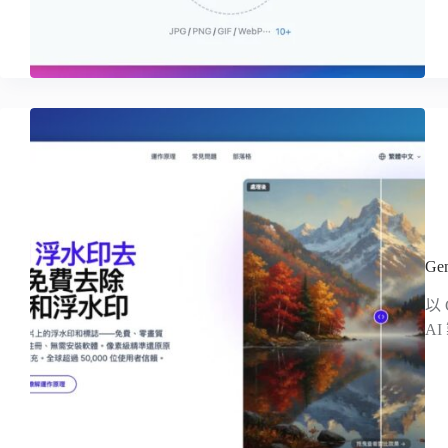
G
以
A