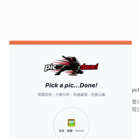
p
整
程