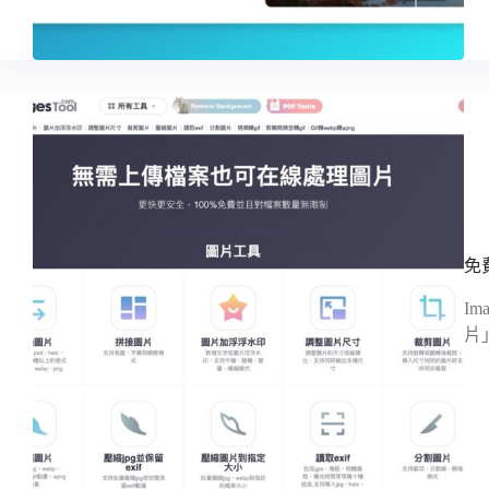
免
I
片