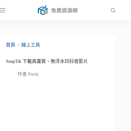
跳
至
主
要
內
容
首頁
›
線上工具
SnapTik 下載高畫質、無浮水印抖音影片
作者
Pseric