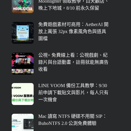
Moonlighter 領取教學，白天顧店、
晚上下地城，8/10 前永久保留
免費遊戲素材可商用：AetherAI 開
放上萬張 32px 像素風角色與道具
圖檔
公視+ 免費線上看：公視戲劇、紀
錄片與台語動畫，註冊就能無廣告
收看
LINE VOOM 備份工具教學：9/30
前申請下載貼文與影片，每人只有
一次機會
Mac 讀寫 NTFS 硬碟不用關 SIP：
BuhoNTFS 2.0 公測免費體驗