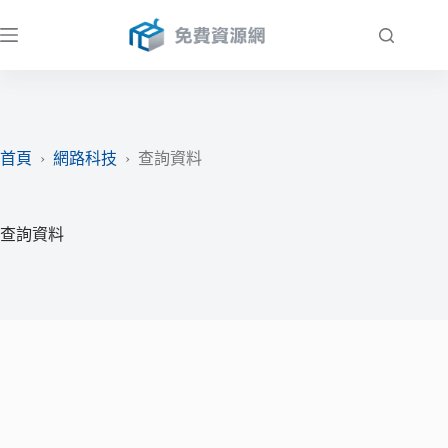
跳
至
主
要
內
容
首頁
›
網路科技
›
查詢資料
查詢資料