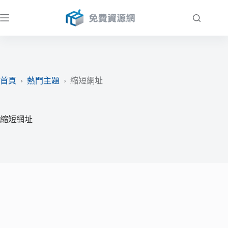
跳
至
主
要
內
容
首頁
›
熱門主題
›
縮短網址
縮短網址