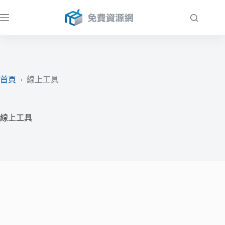
跳
至
主
要
內
容
首頁
›
線上工具
線上工具