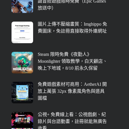
謎冒險遊戲限時免費（Epic Games
放送中）
圖片上傳不壓縮畫質：Imghippo 免
費圖床，免註冊直接取得外連網址
Steam 限時免費《夜勤人》
Moonlighter 領取教學，白天顧店、
晚上下地城，8/10 前永久保留
免費遊戲素材可商用：AetherAI 開
放上萬張 32px 像素風角色與道具
圖檔
公視+ 免費線上看：公視戲劇、紀
錄片與台語動畫，註冊就能無廣告
收看