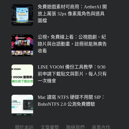
免費遊戲素材可商用：AetherAI 開
放上萬張 32px 像素風角色與道具
圖檔
公視+ 免費線上看：公視戲劇、紀
錄片與台語動畫，註冊就能無廣告
收看
LINE VOOM 備份工具教學：9/30
前申請下載貼文與影片，每人只有
一次機會
Mac 讀寫 NTFS 硬碟不用關 SIP：
BuhoNTFS 2.0 公測免費體驗
關於本站
文章彙整
聯絡我們
商業合作