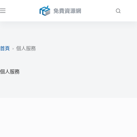
跳
至
主
要
內
容
首頁
›
個人服務
個人服務