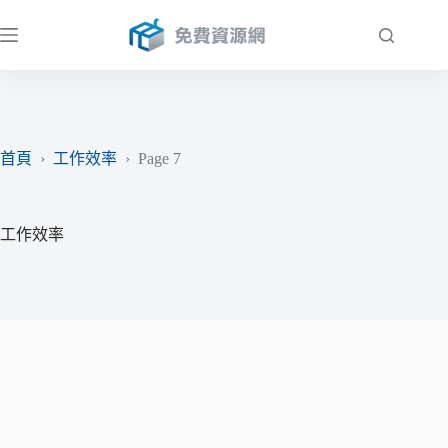
跳
至
主
要
內
容
首頁
›
工作效率
›
Page 7
工作效率