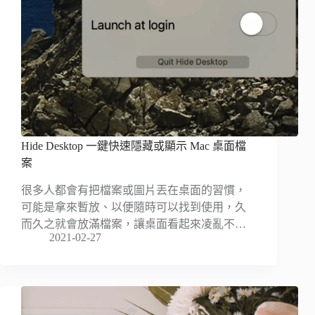
Hide Desktop 一鍵快速隱藏或顯示 Mac 桌面檔
案
很多人都會有把檔案或圖片丟在桌面的習慣，
可能是拿來暫放、以便隨時可以找到使用，久
而久之就會放滿檔案，讓桌面看起來凌亂不…
2021-02-27