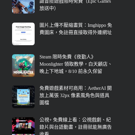
謎冒險遊戲限時免費（Epic Games
放送中）
圖片上傳不壓縮畫質：Imghippo 免
費圖床，免註冊直接取得外連網址
Steam 限時免費《夜勤人》
Moonlighter 領取教學，白天顧店、
晚上下地城，8/10 前永久保留
免費遊戲素材可商用：AetherAI 開
放上萬張 32px 像素風角色與道具
圖檔
公視+ 免費線上看：公視戲劇、紀
錄片與台語動畫，註冊就能無廣告
收看