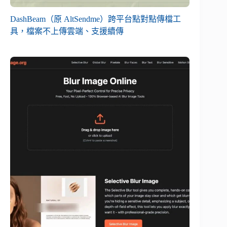
DashBeam（原 AltSendme）跨平台點對點傳檔工
具，檔案不上傳雲端、支援續傳