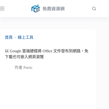
跳
至
主
要
內
容
首頁
›
線上工具
以 Google 雲端硬碟將 Office 文件發布到網路，免
下載也可嵌入網頁瀏覽
作者
Pseric