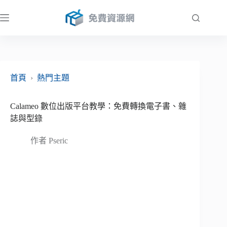
跳
至
主
要
內
容
首頁
›
熱門主題
Calameo 數位出版平台教學：免費轉換電子書、雜
誌與型錄
作者
Pseric