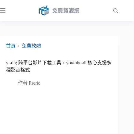
跳
至
主
要
內
容
首頁
›
免費軟體
yt-dlg 跨平台影片下載工具，youtube-dl 核心支援多
種影音格式
作者
Pseric