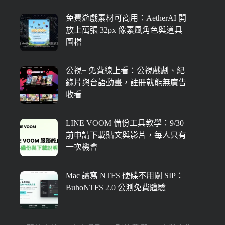
免費遊戲素材可商用：AetherAI 開
放上萬張 32px 像素風角色與道具
圖檔
公視+ 免費線上看：公視戲劇、紀
錄片與台語動畫，註冊就能無廣告
收看
LINE VOOM 備份工具教學：9/30
前申請下載貼文與影片，每人只有
一次機會
Mac 讀寫 NTFS 硬碟不用關 SIP：
BuhoNTFS 2.0 公測免費體驗