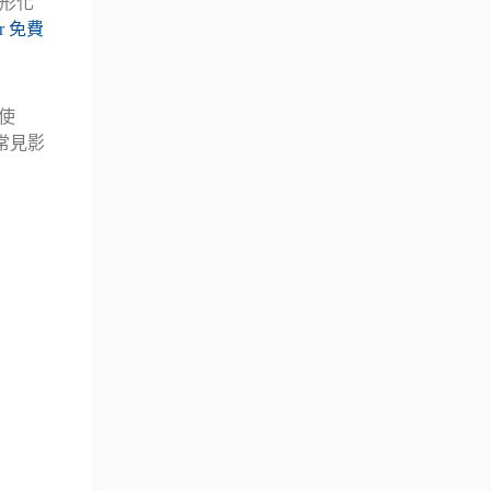
圖形化
er 免費
可使
常見影