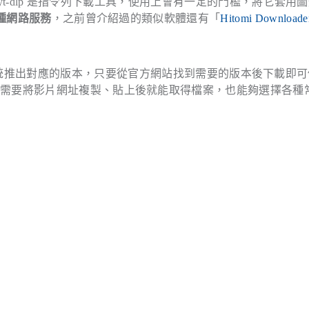
知道 yt-dlp 是指令列下載工具，使用上會有一定的門檻，將它套用
 種網路服務
，之前曾介紹過的類似軟體還有「
Hitomi Download
ux 三大作業系統推出對應的版本，只要從官方網站找到需要的版本後下載即
只需要將影片網址複製、貼上後就能取得檔案，也能夠選擇各種