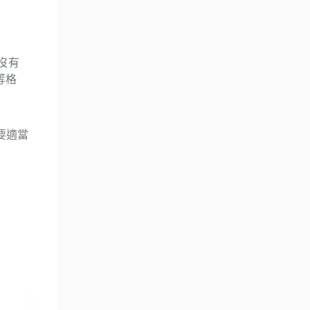
沒有
等格
只要適當