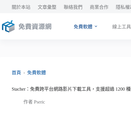
跳
關於本站
文章彙整
聯絡我們
商業合作
隱私權
至
主
要
免費軟體
線上工具
內
容
首頁
›
免費軟體
Stacher：免費跨平台網路影片下載工具，支援超過 1200 
作者
Pseric