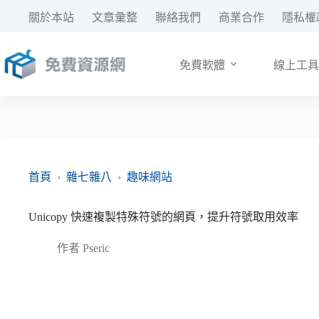
跳
關於本站
文章彙整
聯絡我們
商業合作
隱私權
至
主
要
免費軟體
線上工具
內
容
首頁
›
雜七雜八
›
趣味網站
Unicopy 快速複製特殊符號的網頁，提升符號取用效率
作者
Pseric