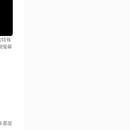
的特殊
開螢幕
多都是