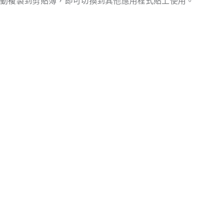
自動複製到剪貼簿，即可切換到其他應用程式貼上使用。