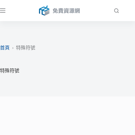
跳
至
主
要
內
容
首頁
›
特殊符號
特殊符號