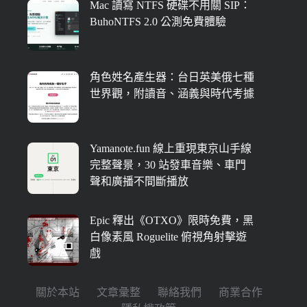
Mac 讀寫 NTFS 硬碟不用關 SIP：
BuhoNTFS 2.0 公測免費體驗
角色姓名產生器：台日英美俄七種
世界觀，附讀音、涵義與時代考據
Yamanote.fun 線上重現東京山手線
完整聲景，30 站發車音樂、車門
聲和廣播不間斷播放
Epic 釋出《OTXO》限時免費，黑
白像素風 Roguelite 俯視角射擊遊
戲
關於本站
文章彙整
聯絡我們
商業合作