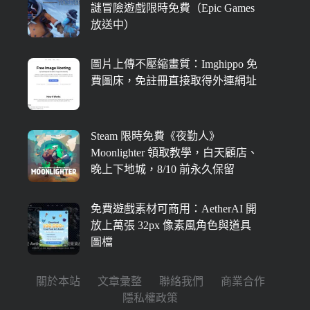
謎冒險遊戲限時免費（Epic Games
放送中）
圖片上傳不壓縮畫質：Imghippo 免
費圖床，免註冊直接取得外連網址
Steam 限時免費《夜勤人》
Moonlighter 領取教學，白天顧店、
晚上下地城，8/10 前永久保留
免費遊戲素材可商用：AetherAI 開
放上萬張 32px 像素風角色與道具
圖檔
關於本站
文章彙整
聯絡我們
商業合作
隱私權政策