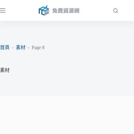
跳
至
主
要
內
容
首頁
›
素材
›
Page 8
素材