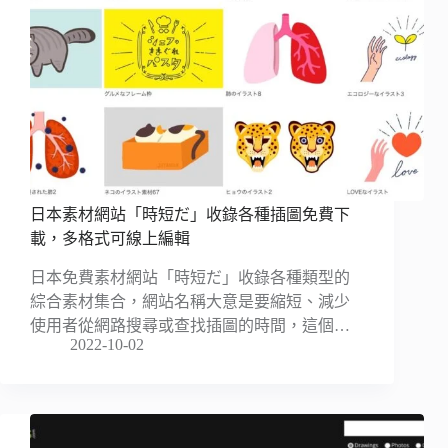
日本素材網站「時短だ」收錄各種插圖免費下
載，多格式可線上編輯
日本免費素材網站「時短だ」收錄各種類型的
綜合素材集合，網站名稱大意是要縮短、減少
使用者從網路搜尋或查找插圖的時間，這個…
2022-10-02