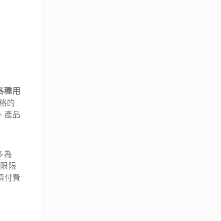
各種用
格的
、產品
多為
期限限
須付費