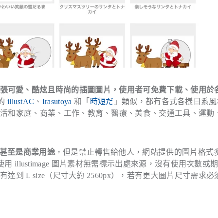
00 張可愛、酷炫且時尚的插圖圖片，使用者可免費下載、使用於
過的
illustAC
、
Irasutoya
和「
時短だ
」類似，都有各式各樣日系風
生活和家庭、商業、工作、教育、醫療、美食、交通工具、運動
甚至是商業用途
，但是禁止轉售給他人，網站提供的圖片格式
使用 illustimage 圖片素材無需標示出處來源，沒有使用次數或
 L size（尺寸大約 2560px），若有更大圖片尺寸需求必