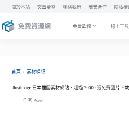
跳
關於本站
文章彙整
聯絡我們
商業合作
隱私權
至
主
要
免費軟體
線上工具
內
容
首頁
›
素材模版
illustimage 日本插圖素材網站，超過 20000 張免費圖片下載
作者
Pseric