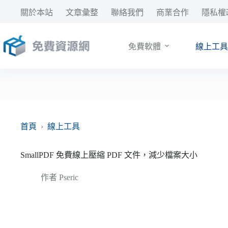
跳
關於本站
文章彙整
聯絡我們
商業合作
隱私權
至
主
要
免費軟體
線上工具
內
容
首頁
›
線上工具
SmallPDF 免費線上壓縮 PDF 文件，減少檔案大小
作者
Pseric