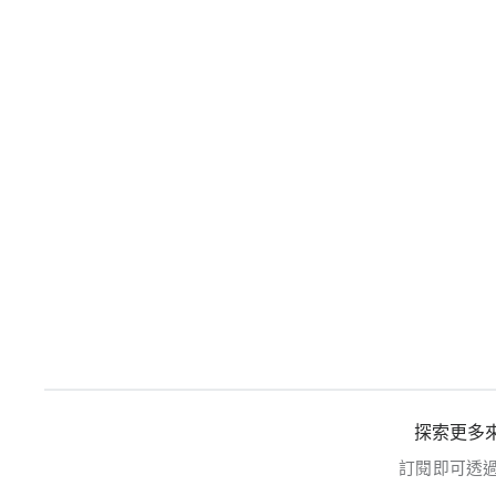
探索更多來
訂閱即可透
輸入你的電子郵件地址…