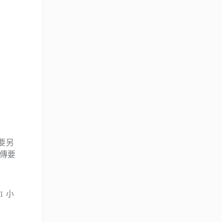
要另
傳要
1 小