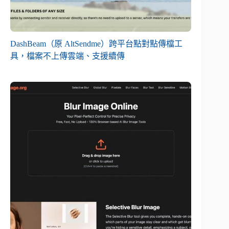
DashBeam（原 AltSendme）跨平台點對點傳檔工
具，檔案不上傳雲端、支援續傳