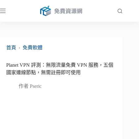
跳
至
主
要
內
容
首頁
›
免費軟體
Planet VPN 評測：無限流量免費 VPN 服務，五個
國家連線節點，無需註冊即可使用
作者
Pseric