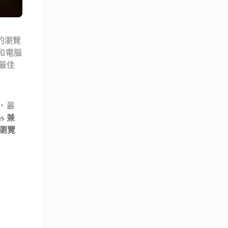
的瀏覽
素和電腦
得最佳
，最
us 兼
瀏覽