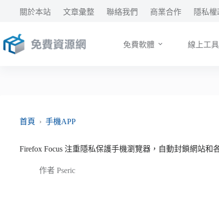
跳
關於本站
文章彙整
聯絡我們
商業合作
隱私權
至
主
要
免費軟體
線上工具
內
容
首頁
›
手機APP
Firefox Focus 注重隱私保護手機瀏覽器，自動封鎖網站
作者
Pseric