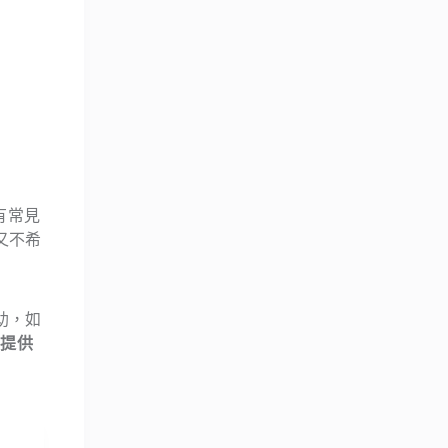
有常見
又不希
助，如
器提供