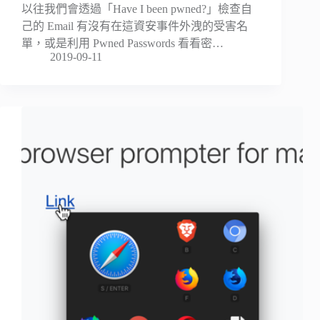
以往我們會透過「Have I been pwned?」檢查自
己的 Email 有沒有在這資安事件外洩的受害名
單，或是利用 Pwned Passwords 看看密…
2019-09-11