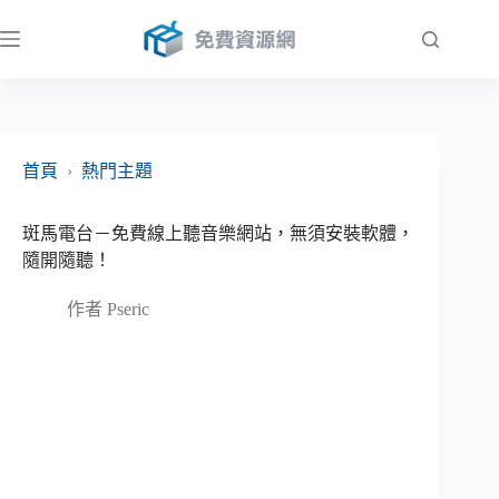
跳
至
主
要
內
容
首頁
›
熱門主題
斑馬電台－免費線上聽音樂網站，無須安裝軟體，
隨開隨聽！
作者
Pseric