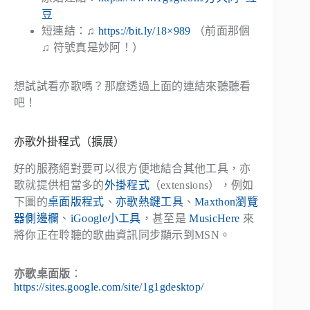
豆
短連結：♫
https://bit.ly/18×989
（前面那個
♫ 符號真是妙阿！）
想試試看亦歌嗎？那麼透過上面的連結來聽聽看
吧！
亦歌外掛程式（擴展）
好的服務絕對要可以很方便地結合其他工具，亦
歌就提供相當多的
外掛程式
（extensions），例如
下圖的
桌面版程式
、
亦歌熱鍵工具
、
Maxthon瀏覽
器側邊欄
、
iGoogle小工具
，甚至是
MusicHere
來
將你正在聆聽的歌曲資訊同步顯示到MSN。
亦歌桌面版
：
https://sites.google.com/site/1g1gdesktop/