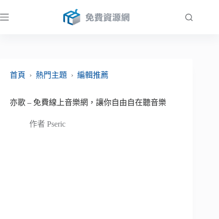
跳
至
主
要
內
容
首頁
›
熱門主題
›
編輯推薦
亦歌 – 免費線上音樂網，讓你自由自在聽音樂
作者
Pseric