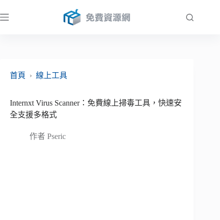
跳
至
主
要
內
容
首頁
›
線上工具
Internxt Virus Scanner：免費線上掃毒工具，快速安
全支援多格式
作者
Pseric