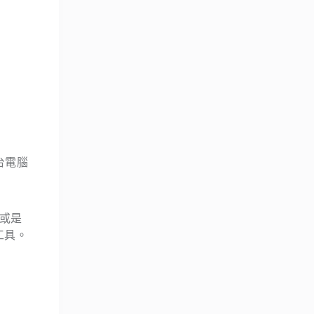
台電腦
或是
工具。