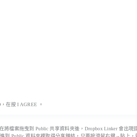
按 I AGREE 。
將檔案拖曳到 Public 共享資料夾後，Dropbox Linker 會出
 Public 資料夾裡取得分享鏈結，只要按滑鼠右鍵→貼上，