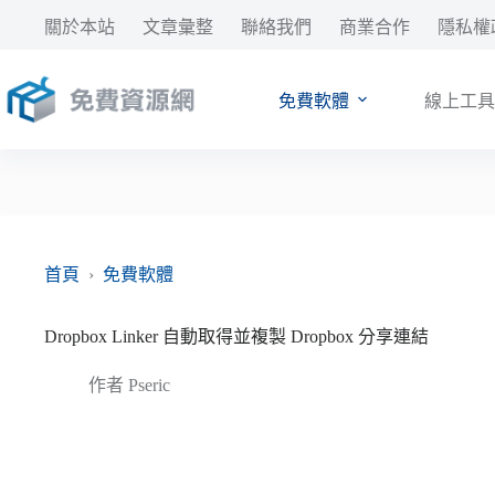
跳
關於本站
文章彙整
聯絡我們
商業合作
隱私權
至
主
要
免費軟體
線上工具
內
容
首頁
›
免費軟體
Dropbox Linker 自動取得並複製 Dropbox 分享連結
作者
Pseric