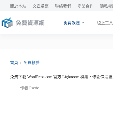
跳
關於本站
文章彙整
聯絡我們
商業合作
隱私權
至
主
要
免費軟體
線上工具
內
容
首頁
›
免費軟體
免費下載 WordPress.com 官方 Lightroom 模組，修圖
作者
Pseric