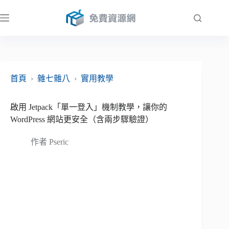
跳
至
主
要
內
容
首頁
›
雜七雜八
›
實用教學
啟用 Jetpack「單一登入」機制教學，讓你的
WordPress 網站更安全（含兩步驟驗證）
作者
Pseric