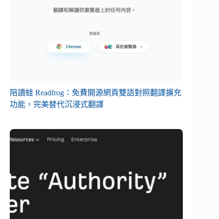
陪讀蛙 Readfrog：免費開源網頁雙語對照翻譯擴充
功能，完美替代沉浸式翻譯