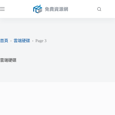
跳
至
主
要
內
容
首頁
›
雲端硬碟
›
Page 3
雲端硬碟