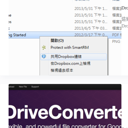
D
這
D