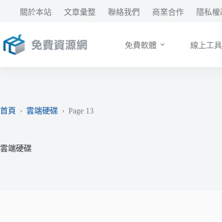
跳
關於本站
文章彙整
聯絡我們
商業合作
隱私權
至
主
要
免費軟體
線上工具
內
容
首頁
›
雲端硬碟
›
Page 13
雲端硬碟