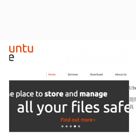
Ub
現階
具