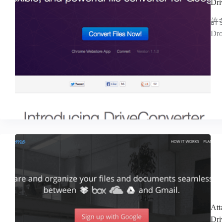
Dr
許
Dr
At
Dr