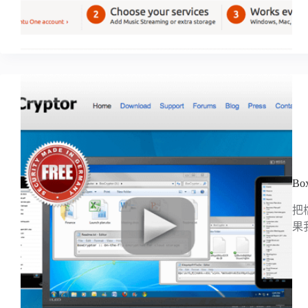
Bo
把
果