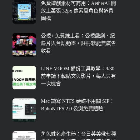
免費遊戲素材可商用：AetherAI 開
放上萬張 32px 像素風角色與道具
圖檔
公視+ 免費線上看：公視戲劇、紀
錄片與台語動畫，註冊就能無廣告
收看
LINE VOOM 備份工具教學：9/30
前申請下載貼文與影片，每人只有
一次機會
Mac 讀寫 NTFS 硬碟不用關 SIP：
BuhoNTFS 2.0 公測免費體驗
角色姓名產生器：台日英美俄七種