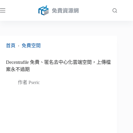
跳
至
主
要
內
容
首頁
›
免費空間
Decentrafile 免費、匿名去中心化雲端空間，上傳檔
案永不過期
作者
Pseric