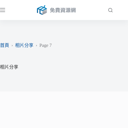
跳
至
主
要
內
容
首頁
›
相片分享
›
Page 7
相片分享