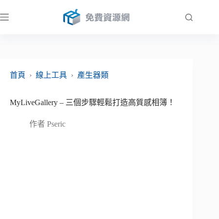
跳
至
主
要
內
容
首頁
›
線上工具
›
產生器類
MyLiveGallery – 三個步驟輕鬆打造高質感相簿！
作者
Pseric