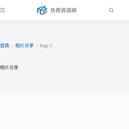
跳
至
主
要
內
容
首頁
›
相片分享
›
Page 5
相片分享