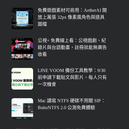
免費遊戲素材可商用：AetherAI 開
放上萬張 32px 像素風角色與道具
圖檔
公視+ 免費線上看：公視戲劇、紀
錄片與台語動畫，註冊就能無廣告
收看
LINE VOOM 備份工具教學：9/30
前申請下載貼文與影片，每人只有
一次機會
Mac 讀寫 NTFS 硬碟不用關 SIP：
BuhoNTFS 2.0 公測免費體驗