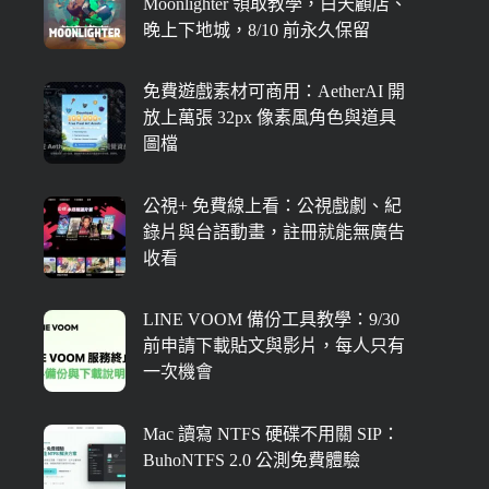
Moonlighter 領取教學，白天顧店、
晚上下地城，8/10 前永久保留
免費遊戲素材可商用：AetherAI 開
放上萬張 32px 像素風角色與道具
圖檔
公視+ 免費線上看：公視戲劇、紀
錄片與台語動畫，註冊就能無廣告
收看
LINE VOOM 備份工具教學：9/30
前申請下載貼文與影片，每人只有
一次機會
Mac 讀寫 NTFS 硬碟不用關 SIP：
BuhoNTFS 2.0 公測免費體驗