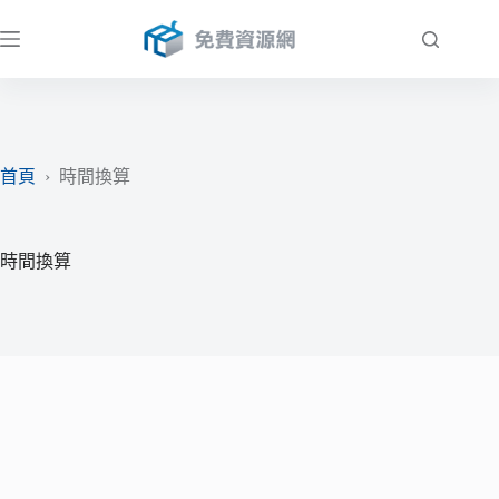
跳
至
主
要
內
容
首頁
›
時間換算
時間換算