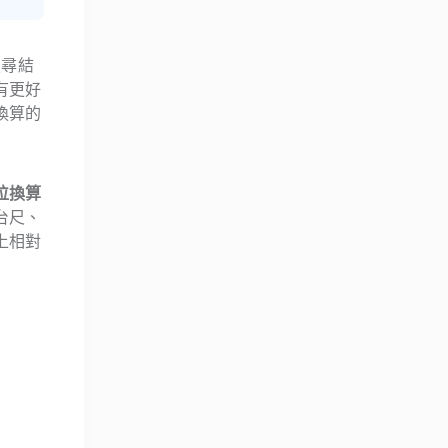
搜尋結
有更好
換算的
位換算
台尺、
上相對