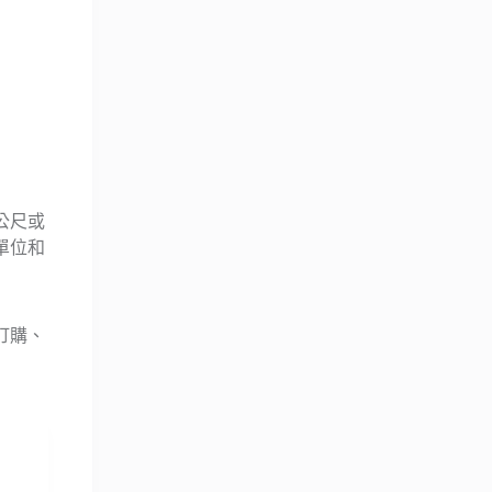
公尺或
單位和
訂購、