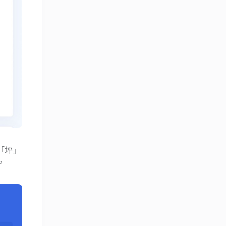
「坪」
。