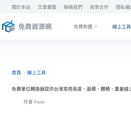
跳
關於本站
文章彙整
聯絡我們
商業合作
隱私權
至
主
要
免費軟體
線上工具
內
容
首頁
›
線上工具
免費單位轉換器提供台灣常用長度、面積、體積、重量線
作者
Pseric