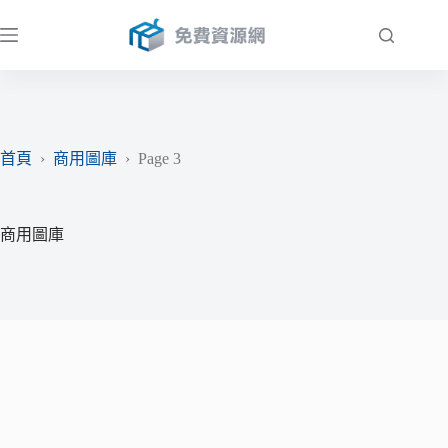
跳
至
主
要
內
容
首頁
›
商用圖庫
›
Page 3
商用圖庫