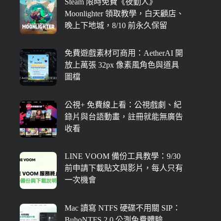
Steam 限時免費《夜勤人》
Moonlighter 領取教學，白天顧店、
晚上下地城，8/10 前永久保留
免費遊戲素材可商用：AetherAI 開
放上萬張 32px 像素風角色與道具
圖檔
公視+ 免費線上看：公視戲劇、紀
錄片與台語動畫，註冊就能無廣告
收看
LINE VOOM 備份工具教學：9/30
前申請下載貼文與影片，每人只有
一次機會
Mac 讀寫 NTFS 硬碟不用關 SIP：
BuhoNTFS 2.0 公測免費體驗