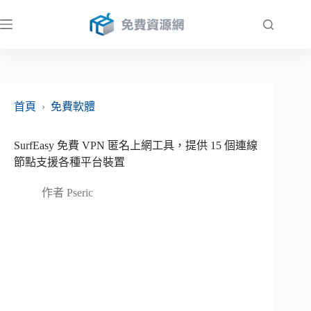
跳
至
主
要
內
容
首頁
›
免費軟體
SurfEasy 免費 VPN 匿名上網工具，提供 15 個連線
節點支援各種平台裝置
作者
Pseric