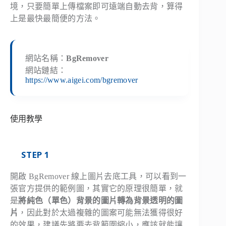
境，只要簡單上傳檔案即可遠端自動去背，算得
上是最快最簡便的方法。
網站名稱：
BgRemover
網站鏈結：
https://www.aigei.com/bgremover
使用教學
STEP 1
開啟 BgRemover 線上圖片去底工具，可以看到一
張官方提供的範例圖，其實它的原理很簡單，就
是
將純色（單色）背景的圖片轉為背景透明的圖
片
，因此對於太過複雜的圖案可能無法獲得很好
的效果，建議先將要去背範圍縮小，應該就能讓