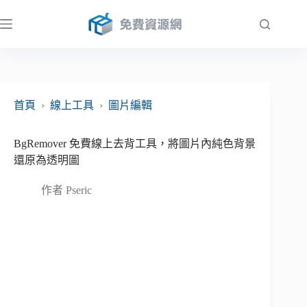
跳
至
主
要
內
容
首頁
›
線上工具
›
圖片編輯
BgRemover 免費線上去背工具，將圖片內純色背景
還原為透明圖
作者
Pseric