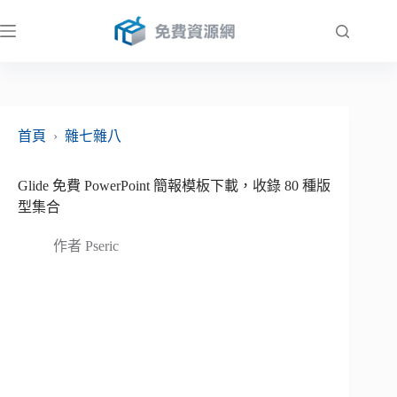
跳
至
主
要
內
容
首頁
›
雜七雜八
Glide 免費 PowerPoint 簡報模板下載，收錄 80 種版
型集合
作者
Pseric