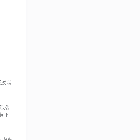
應援或
包括
免費下
出處來