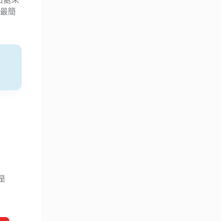
圖最簡
是