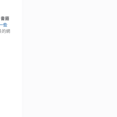
、書籍
一些
美的網