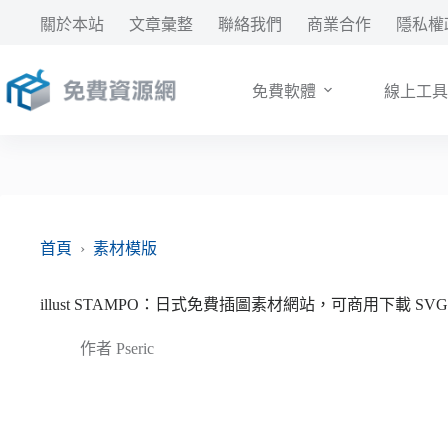
跳
關於本站
文章彙整
聯絡我們
商業合作
隱私權
至
主
要
免費軟體
線上工具
內
容
首頁
›
素材模版
illust STAMPO：日式免費插圖素材網站，可商用下載 SVG
作者
Pseric