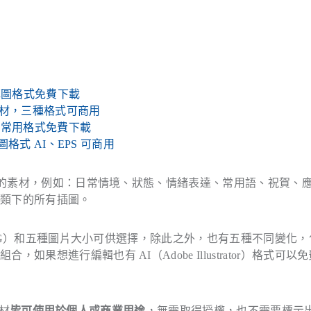
量點陣圖格式免費下載
音素材，三種格式可商用
五種常用格式免費下載
圖格式 AI、EPS 可商用
類型的素材，例如：日常情境、狀態、情緒表達、常用語、祝賀、
分類下的所有插圖。
、SVG）和五種圖片大小可供選擇，除此之外，也有五種不同變化，
想進行編輯也有 AI（Adobe Illustrator）格式可以
素材
皆可使用於個人或商業用途
，無需取得授權，也不需要標示