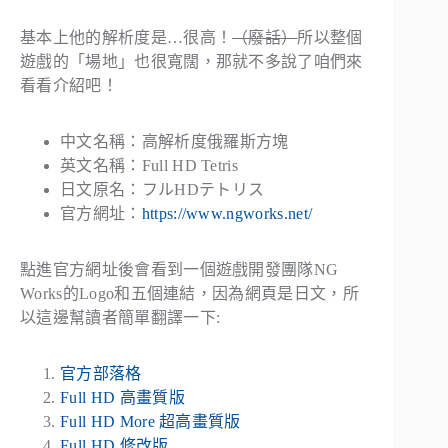
基本上他的解析度是…很高！
（廢話）
所以整個
遊戲的「場地」也很寬闊，那就不多說了咱們來
看看介紹吧！
中文名稱：高解析度俄羅斯方塊
英文名稱：Full HD Tetris
日文原名：フルHDテトリス
官方網址：
https://www.ngworks.net/
點進官方網址後會看到一個遊戲開發團隊NG
Works的Logo和五個連結，因為網頁是日文，所
以這邊幫讀者簡單翻譯一下:
官方部落格
Full HD 高畫質版
Full HD More 超高畫質版
Full HD 修改版