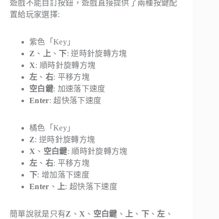
遊戲不能自訂按鈕，遊戲直接提供了兩種按鍵配
置給玩家選擇:
紫色「Key」
Z
、
上
、
下
: 逆時針旋轉方塊
X
: 順時針旋轉方塊
左
、
右
: 平移方塊
空白鍵
: 加速落下速度
Enter
: 超快落下速度
橘色「Key」
Z
: 逆時針旋轉方塊
X
、
空白鍵
: 順時針旋轉方塊
左
、
右
: 平移方塊
下
: 增加落下速度
Enter
、
上
: 超快落下速度
簡單說就是只有
Z
、
X
、
空白鍵
、
上
、
下
、
左
、