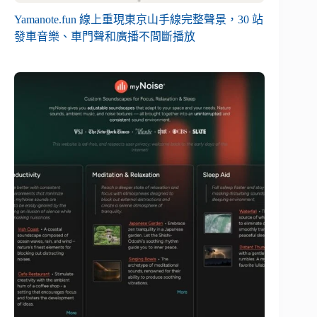
Yamanote.fun 線上重現東京山手線完整聲景，30 站
發車音樂、車門聲和廣播不間斷播放