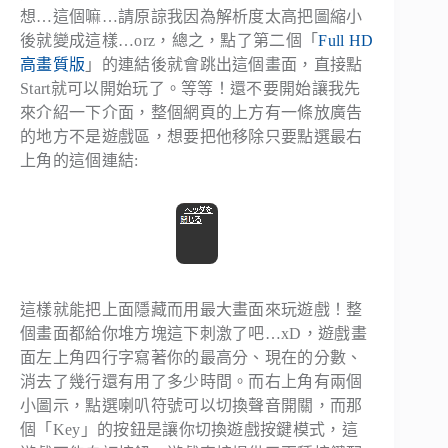
想…這個嘛…請原諒我因為解析度太高把圖縮小
後就變成這樣…orz，總之，點了第二個「
Full HD
高畫質版
」的連結後就會跳出這個畫面，直接點
Start就可以開始玩了。等等！還不要開始讓我先
來介紹一下介面，整個網頁的上方有一條放廣告
的地方不是遊戲區，想要把他移除只要點選最右
上角的這個連結:
這樣就能把上面隱藏而用最大畫面來玩遊戲！整
個畫面都給你堆方塊這下刺激了吧…xD，遊戲畫
面左上角四行字寫著你的最高分、現在的分數、
消去了幾行還有用了多少時間。而右上角有兩個
小圖示，點選喇叭符號可以切換聲音開關，而那
個「Key」的按鈕是讓你切換遊戲按鍵模式，這