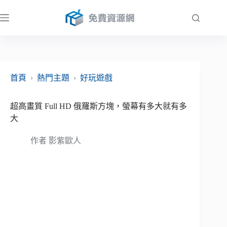
跳
至
主
要
內
容
首頁
›
熱門主題
›
好玩遊戲
超高畫質 Full HD 俄羅斯方塊，螢幕有多大就有多
大
作者
影紫歐人