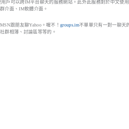
使用戶可以跨IM平台聊天的服務網站。此外此服務對於中文使
群介面、IM軟體介面。
N跟朋友聊Yahoo。喔不！
groups.im
不單單只有一對一聊天
、社群相簿、討論區等等的。