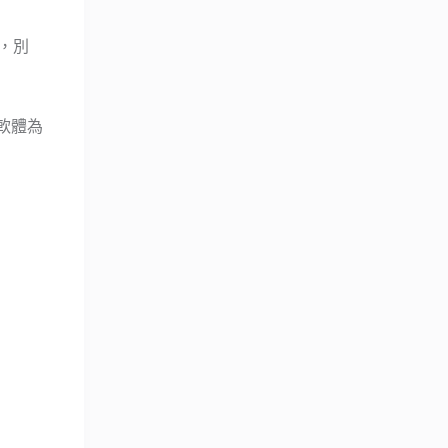
，別
訊軟體為