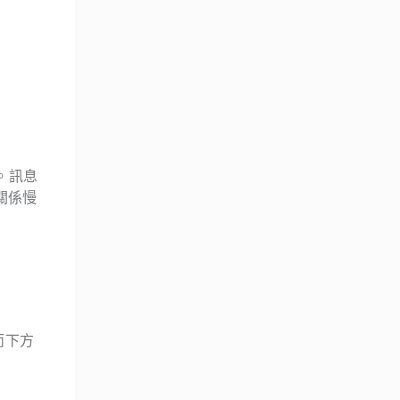
。訊息
關係慢
而下方