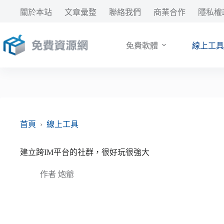
跳
關於本站
文章彙整
聯絡我們
商業合作
隱私權
至
主
要
免費軟體
線上工具
內
容
首頁
›
線上工具
建立跨IM平台的社群，很好玩很強大
作者
炮爺