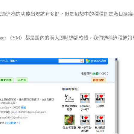
象過這樣的功能出現該有多好，但是幻想中的種種卻是滿目瘡痍
hoo Messenger （YM）都是國內的兩大即時通訊軟體，我們通稱這種通