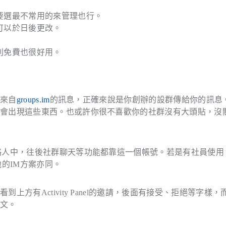
要選最不常用的來管理也行。
可以於日後更改。
則免費也很好用。
則來自
groups.im
的訊息，正確來說是你創辦的設群傳給你的訊息
不會出現這些東西。也或許你很不喜歡你的社群沒有大頭貼，沒
絡人中，往後社群聊天等功能都靠這一個帳號。若是有社員使用
他的IM方案亦同。
方有Activity Panel的邀請，後面有接受、拒絕等字樣，
中文。