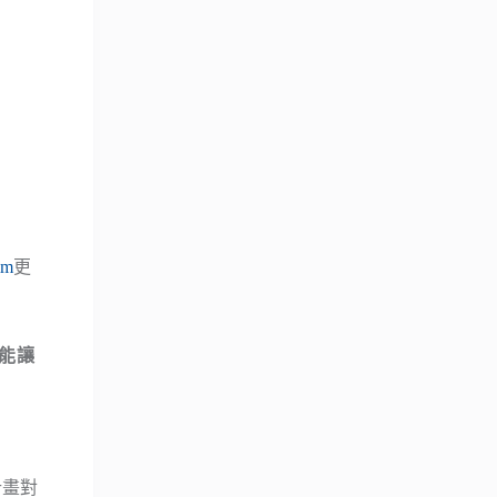
im
更
m是能讓
計畫對