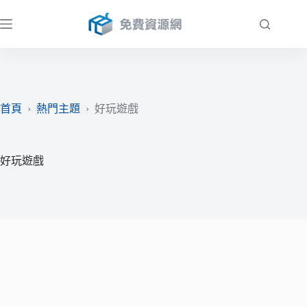
跳
至
主
要
內
容
首頁
›
熱門主題
›
好玩遊戲
好玩遊戲