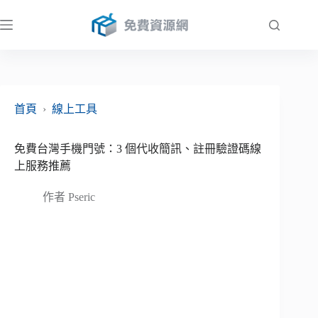
跳
至
主
要
內
容
首頁
›
線上工具
免費台灣手機門號：3 個代收簡訊、註冊驗證碼線
上服務推薦
作者
Pseric