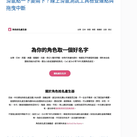
滑鼠點一下變兩下？線上滑鼠測試工具檢查連點與
拖曳中斷