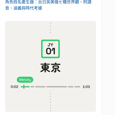
角色姓名產生器：台日英美俄七種世界觀，附讀
音、涵義與時代考據