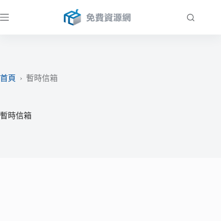
跳
至
主
要
內
容
首頁
›
暫時信箱
暫時信箱