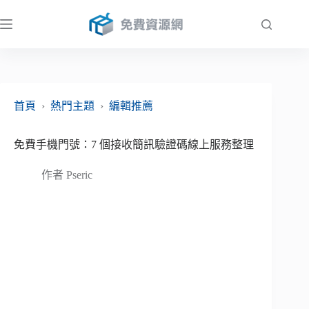
跳
至
主
要
內
容
首頁
›
熱門主題
›
編輯推薦
免費手機門號：7 個接收簡訊驗證碼線上服務整理
作者
Pseric