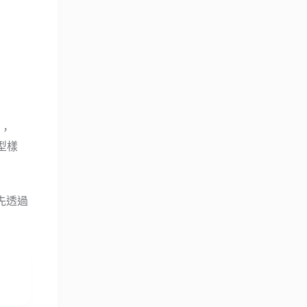
，
型樣
先透過