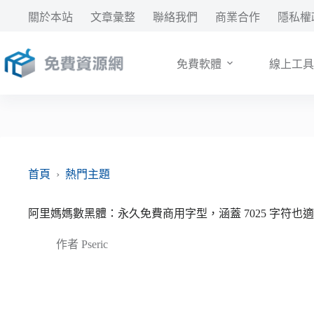
跳
關於本站
文章彙整
聯絡我們
商業合作
隱私權
至
主
要
免費軟體
線上工具
內
容
首頁
›
熱門主題
阿里媽媽數黑體：永久免費商用字型，涵蓋 7025 字符也
作者
Pseric