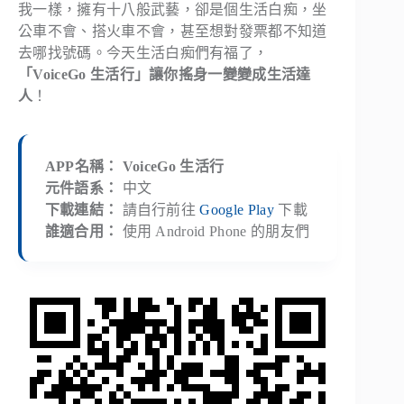
我一樣，擁有十八般武藝，卻是個生活白痴，坐
公車不會、搭火車不會，甚至想對發票都不知道
去哪找號碼。今天生活白痴們有福了，
「VoiceGo 生活行」讓你搖身一變變成生活達
人
！
APP名稱： VoiceGo 生活行
元件語系：
中文
下載連結：
請自行前往
Google Play
下載
誰適合用：
使用 Android Phone 的朋友們