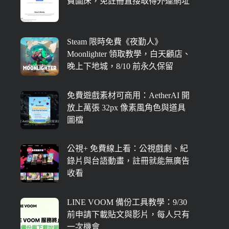
費圖床，免註冊直接取得外連網址
Steam 限時免費《夜勤人》
Moonlighter 領取教學，白天顧店、
晚上下地城，8/10 前永久保留
免費遊戲素材可商用：AetherAI 開
放上萬張 32px 像素風角色與道具
圖檔
公視+ 免費線上看：公視戲劇、紀
錄片與台語動畫，註冊就能無廣告
收看
LINE VOOM 備份工具教學：9/30
前申請下載貼文與影片，每人只有
一次機會