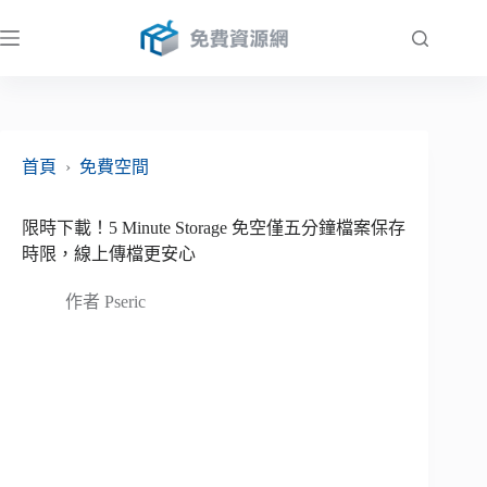
跳
至
主
要
內
容
首頁
›
免費空間
限時下載！5 Minute Storage 免空僅五分鐘檔案保存
時限，線上傳檔更安心
作者
Pseric