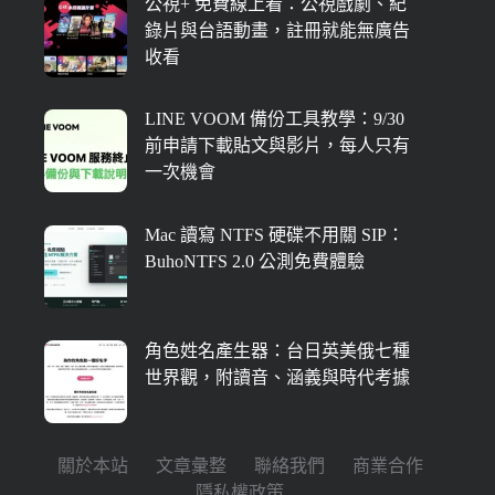
公視+ 免費線上看：公視戲劇、紀
錄片與台語動畫，註冊就能無廣告
收看
LINE VOOM 備份工具教學：9/30
前申請下載貼文與影片，每人只有
一次機會
Mac 讀寫 NTFS 硬碟不用關 SIP：
BuhoNTFS 2.0 公測免費體驗
角色姓名產生器：台日英美俄七種
世界觀，附讀音、涵義與時代考據
關於本站
文章彙整
聯絡我們
商業合作
隱私權政策